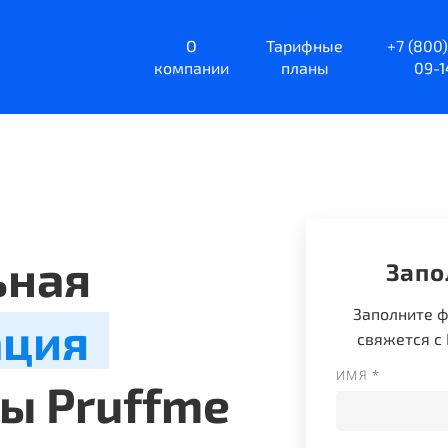
О
Тарифные
+7 (800)
компании
планы
09-1
ьная
Запо
Заполните 
ация
свяжется с 
ИМЯ *
ы Pruffme