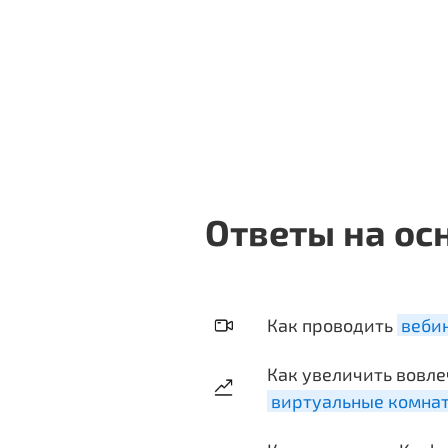
Ответы на ос
Как проводить
веби
Как увеличить вовле
виртуальные комна