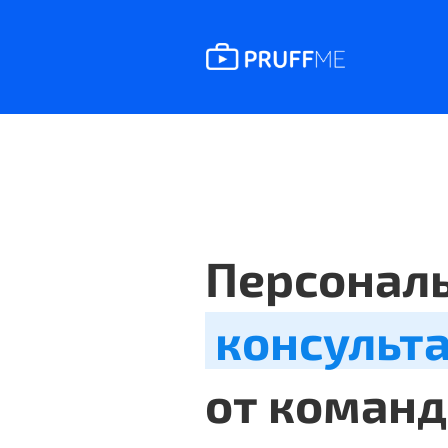
Персонал
консульт
от команд